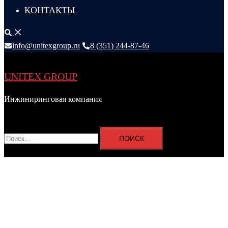
КОНТАКТЫ
Поиск
info@unitexgroup.ru
8 (351) 244-87-46
UNITEX GROUP
Инжиниринговая компания
Переключатель
меню
Найти: