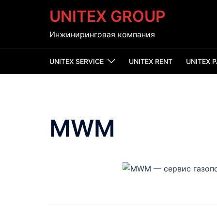
Перейти
UNITEX GROUP
к
содержимому
Инжиниринговая компания
UNITEX SERVICE
UNITEX RENT
UNITEX 
MWM
Навигация