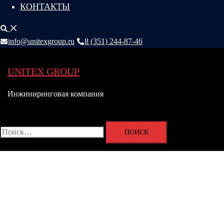
КОНТАКТЫ
Поиск
info@unitexgroup.ru
8 (351) 244-87-46
UNITEX GROUP
Инжиниринговая компания
Переключатель
меню
Найти: