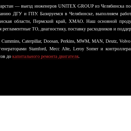
тарстан — выезд инженеров UNITEX GROUP из Челябинска по 
ванию ДГУ и ГПУ. Базируемся в Челябинске, выполняем работ
рганская области, Пермский край, ХМАО. Наш основной про
я регламентные ТО, диагностику, поставку расходников и подде
mmins, Caterpillar, Doosan, Perkins, MWM, MAN, Deutz, Volvo Pen
ераторами Stamford, Mecc Alte, Leroy Somer и контроллера
сов до
капитального ремонта двигателя
.